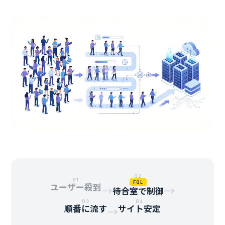
02
01
FQL
ユーザー殺到
→
→
待合室で制御
03
04
順番に流す
サイト安定
→