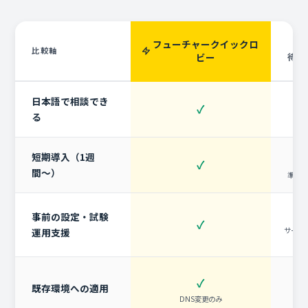
フューチャークイックロ
海
比較軸
ビー
待合
日本語で相談でき
✓
る
英
短期導入（1週
✓
間〜）
準備
事前の設定・試験
✓
サービ
運用支援
✓
既存環境への適用
DNS変更のみ
設