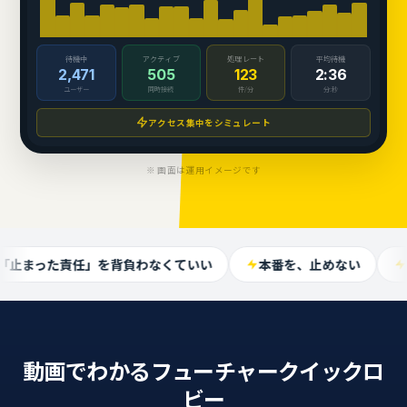
待機中
アクティブ
処理レート
平均待機
2,472
506
122
2:35
ユーザー
同時接続
件/分
分:秒
アクセス集中をシミュレート
※ 画面は運用イメージです
た責任」を背負わなくていい
本番を、止めない
最短1週
動画でわかる
フューチャークイックロ
ビー